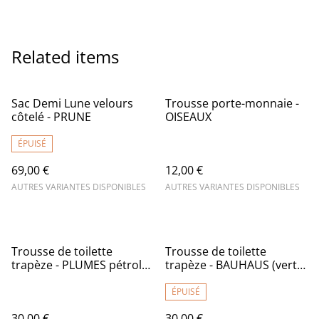
Related items
Sac Demi Lune velours
Trousse porte-monnaie -
côtelé - PRUNE
OISEAUX
ÉPUISÉ
69,00 €
12,00 €
AUTRES VARIANTES DISPONIBLES
AUTRES VARIANTES DISPONIBLES
Trousse de toilette
Trousse de toilette
trapèze - PLUMES pétrole
trapèze - BAUHAUS (vert -
- tissu intérieur
orange - jaune) - tissu
imperméable
intérieur imperméable
ÉPUISÉ
30,00 €
30,00 €