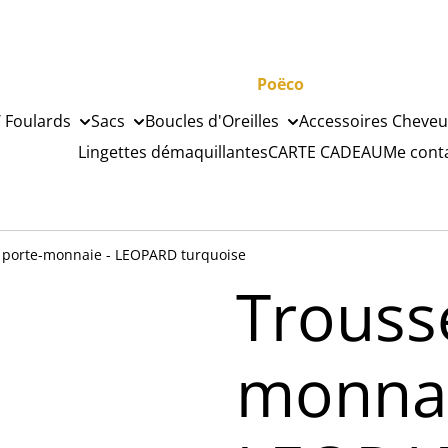
Poëco
 Foulards
Sacs
Boucles d'Oreilles
Accessoires Cheveu
Lingettes démaquillantes
CARTE CADEAU
Me cont
 porte-monnaie - LEOPARD turquoise
Trouss
monnai