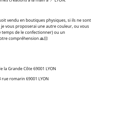
es mes créations à la main à 📍 LYON.
s soit vendu en boutiques physiques, si ils ne sont
, je vous proposerai une autre couleur, ou vous
 temps de le confectionner) ou un
otre compréhension 🙏🏻
e la Grande Côte 69001 LYON
 rue romarin 69001 LYON