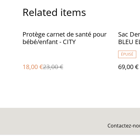
Related items
%
Protège carnet de santé pour
Sac Dem
bébé/enfant - CITY
BLEU E
ÉPUISÉ
18,00 €
23,00 €
69,00 €
Contactez-no