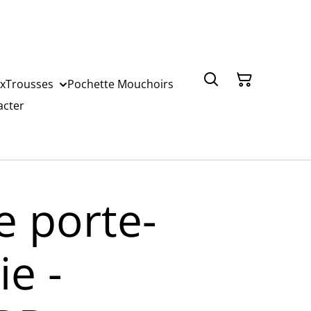
x
Trousses
Pochette Mouchoirs
acter
e porte-
e -