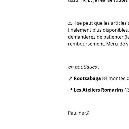
tissu ! ✂️ Et je réalise tout
⚠️ Il se peut que les article
finalement plus disponibles
demanderez de patienter (le
remboursement. Merci de v
en boutiques :
📍
Rootsabaga
84 montée d
📍
Les Ateliers Romarins
13
Pauline 🌸