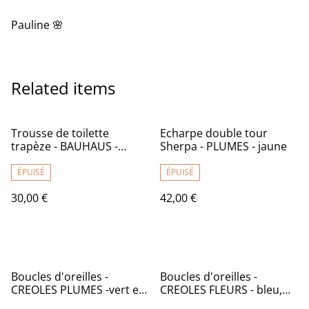
Pauline 🌸
Related items
Trousse de toilette
Echarpe double tour
trapèze - BAUHAUS -
Sherpa - PLUMES - jaune
intérieur imperméable
ÉPUISÉ
ÉPUISÉ
30,00 €
42,00 €
Boucles d'oreilles -
Boucles d'oreilles -
CREOLES PLUMES -vert et
CREOLES FLEURS - bleu,
rouge
rouge et jaune