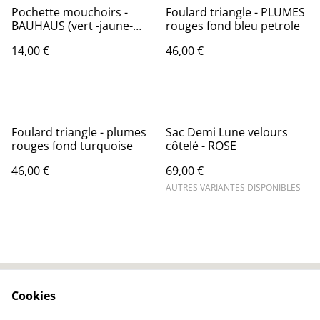
Pochette mouchoirs -
Foulard triangle - PLUMES
BAUHAUS (vert -jaune-
rouges fond bleu petrole
orange)
14,00 €
46,00 €
Foulard triangle - plumes
Sac Demi Lune velours
rouges fond turquoise
côtelé - ROSE
46,00 €
69,00 €
AUTRES VARIANTES DISPONIBLES
Cookies
Contactez-nous
Conditions
Politique de
Politique de cookies