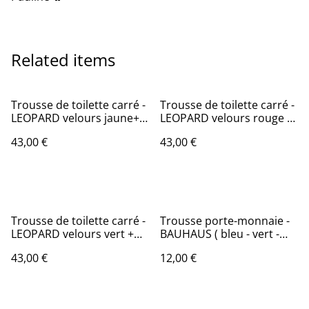
Related items
Trousse de toilette carré -
Trousse de toilette carré -
LEOPARD velours jaune+
LEOPARD velours rouge +
prune- tissu intérieur
pétrole - tissu intérieur
43,00 €
43,00 €
imperméable
imperméable
Trousse de toilette carré -
Trousse porte-monnaie -
LEOPARD velours vert +
BAUHAUS ( bleu - vert -
bleu - tissu intérieur
rose)
43,00 €
12,00 €
imperméable