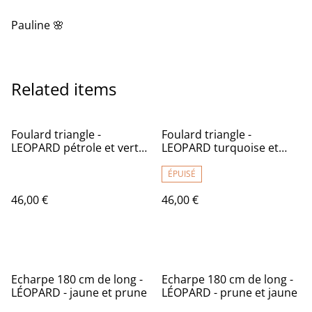
Pauline 🌸
Related items
Foulard triangle -
Foulard triangle -
LEOPARD pétrole et vert
LEOPARD turquoise et
clair
prune
ÉPUISÉ
46,00 €
46,00 €
%
%
Echarpe 180 cm de long -
Echarpe 180 cm de long -
LÉOPARD - jaune et prune
LÉOPARD - prune et jaune