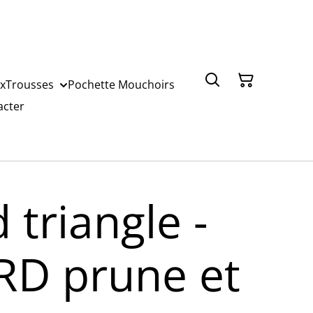
x
Trousses
Pochette Mouchoirs
acter
 triangle -
D prune et