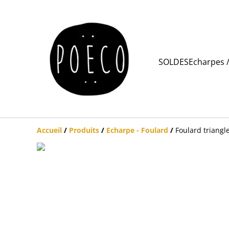
SOLDES
Echarpes /
Accueil
/
Produits
/
Echarpe - Foulard
/
Foulard triangl