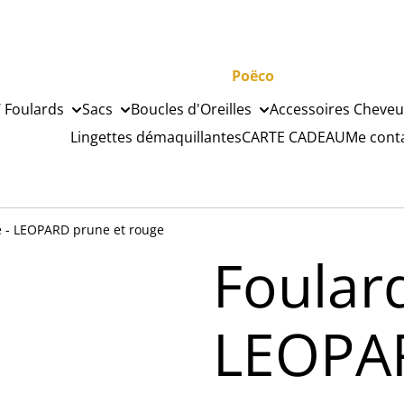
Poëco
 Foulards
Sacs
Boucles d'Oreilles
Accessoires Cheveu
Lingettes démaquillantes
CARTE CADEAU
Me cont
e - LEOPARD prune et rouge
Foulard
LEOPAR