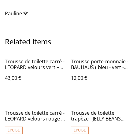
Pauline 🌸
Related items
Trousse de toilette carré -
Trousse porte-monnaie -
LEOPARD velours vert +
BAUHAUS ( bleu - vert -
bleu - tissu intérieur
rose)
43,00 €
12,00 €
imperméable
Trousse de toilette carré -
Trousse de toilette
LEOPARD velours rouge +
trapèze - JELLY BEANS
rouge - tissu intérieur
rouge - tissu intérieur
imperméable
imperméable
ÉPUISÉ
ÉPUISÉ